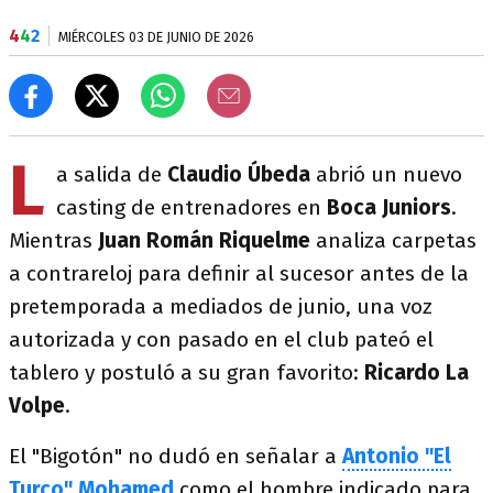
4
4
2
MIÉRCOLES 03 DE JUNIO DE 2026
L
a salida de
Claudio Úbeda
abrió un nuevo
casting de entrenadores en
Boca Juniors
.
Mientras
Juan Román Riquelme
analiza carpetas
a contrareloj para definir al sucesor antes de la
pretemporada a mediados de junio, una voz
autorizada y con pasado en el club pateó el
tablero y postuló a su gran favorito:
Ricardo La
Volpe
.
El "Bigotón" no dudó en señalar a
Antonio "El
Turco" Mohamed
como el hombre indicado para