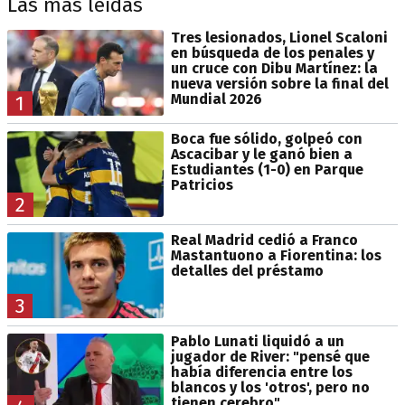
Las más leídas
Tres lesionados, Lionel Scaloni
en búsqueda de los penales y
un cruce con Dibu Martínez: la
nueva versión sobre la final del
Mundial 2026
1
Boca fue sólido, golpeó con
Ascacibar y le ganó bien a
Estudiantes (1-0) en Parque
Patricios
2
Real Madrid cedió a Franco
Mastantuono a Fiorentina: los
detalles del préstamo
3
Pablo Lunati liquidó a un
jugador de River: "pensé que
había diferencia entre los
blancos y los 'otros', pero no
tienen cerebro"