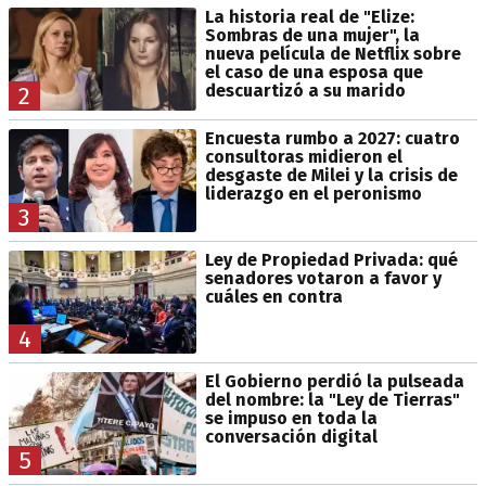
La historia real de "Elize:
Sombras de una mujer", la
nueva película de Netflix sobre
el caso de una esposa que
descuartizó a su marido
2
Encuesta rumbo a 2027: cuatro
consultoras midieron el
desgaste de Milei y la crisis de
liderazgo en el peronismo
3
Ley de Propiedad Privada: qué
senadores votaron a favor y
cuáles en contra
4
El Gobierno perdió la pulseada
del nombre: la "Ley de Tierras"
se impuso en toda la
conversación digital
5