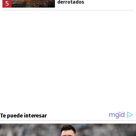
derrotados
5