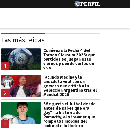
Las más leídas
Comienza la Fecha 4 del
Torneo Clausura 2026: qué
partidos se juegan este
viernes y dónde verlos en
1
vivo
Facundo Medina y la
anécdota viral con un
gomero que criticó a la
Selección Argentina tras el
2
Mundial 2026
"Me gusta el fútbol desde
antes de saber que era
gay": la historia de
Ramacity, el streamer que
rompe los moldes del
3
ambiente futbolero