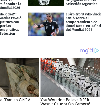
ínez: la
los jugadores de la
rsión sobre la
Selección Argentina
 Mundial 2026
de joder!":
El árbitro Slavko Vincic
Medina reveló
habló sobre el
que tuvo con
comportamiento de
por las
Lionel Messi en la final
conspirativas
del Mundial 2026
 Selección