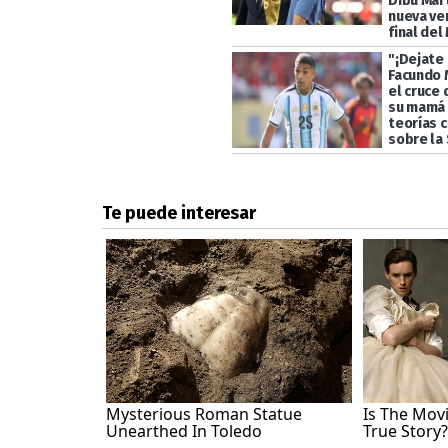
Dibu Mart
nueva ve
final del
"¡Dejate 
Facundo 
el cruce 
su mamá 
teorías 
sobre la