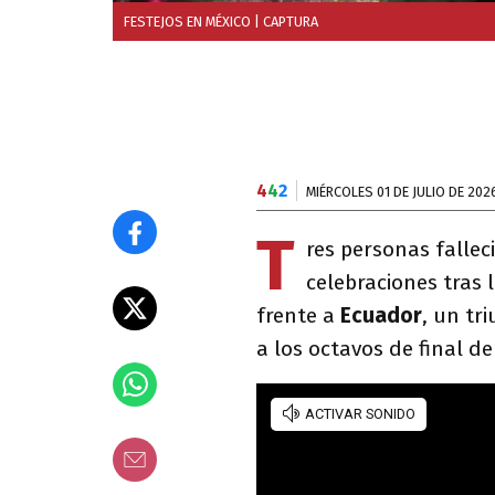
FESTEJOS EN MÉXICO
| CAPTURA
4
4
2
MIÉRCOLES 01 DE JULIO DE 202
T
res personas fallec
celebraciones tras l
frente a
Ecuador
, un tr
a los octavos de final d