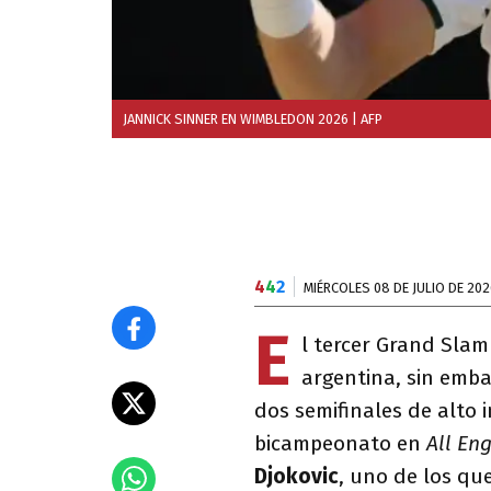
JANNICK SINNER EN WIMBLEDON 2026
| AFP
4
4
2
MIÉRCOLES 08 DE JULIO DE 202
E
l tercer Grand Slam
argentina, sin emb
dos semifinales de alto 
bicampeonato en
All En
Djokovic
, uno de los que