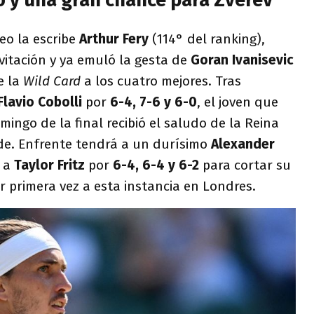
o y una gran chance para Zverev
neo la escribe
Arthur Fery
(114° del ranking),
vitación y ya emuló la gesta de
Goran Ivanisevic
e la
Wild Card
a los cuatro mejores. Tras
Flavio Cobolli
por
6-4, 7-6 y 6-0
, el joven que
mingo de la final recibió el saludo de la Reina
e. Enfrente tendrá a un durísimo
Alexander
ó a
Taylor Fritz
por
6-4, 6-4 y 6-2
para cortar su
 primera vez a esta instancia en Londres.