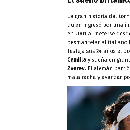
El sueño británic
La gran historia del tor
quien ingresó por una in
en 2001 al meterse desd
desmantelar al italiano
festeja sus 24 años el do
Camilla
y sueña en grand
Zverev
. El alemán barri
mala racha y avanzar por