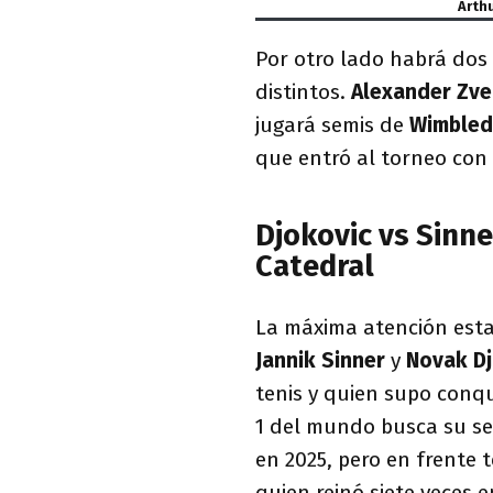
Arth
Por otro lado habrá dos 
distintos.
Alexander Zve
jugará semis de
Wimble
que entró al torneo con
Djokovic vs Sinn
Catedral
La máxima atención esta
Jannik Sinner
y
Novak Dj
tenis y quien supo conq
1 del mundo busca su s
en 2025, pero en frente
quien reinó siete veces e