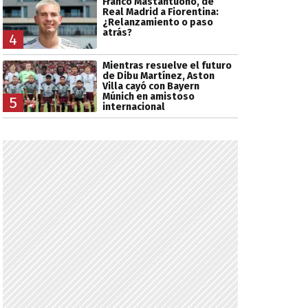
Franco Mastantuono, de
Real Madrid a Fiorentina:
¿Relanzamiento o paso
atrás?
4
Mientras resuelve el futuro
de Dibu Martínez, Aston
Villa cayó con Bayern
Múnich en amistoso
5
internacional