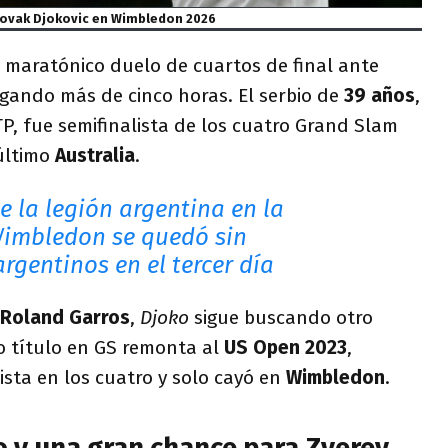
ovak Djokovic en Wimbledon 2026
maratónico duelo de cuartos de final ante
ugando más de cinco horas. El serbio de
39 años
,
P, fue semifinalista de los cuatro Grand Slam
 último
Australia
.
e la legión argentina en la
Wimbledon se quedó sin
argentinos en el tercer día
Roland Garros
,
Djoko
sigue buscando otro
o título en GS remonta al
US Open 2023
,
sta en los cuatro y solo cayó en
Wimbledon
.