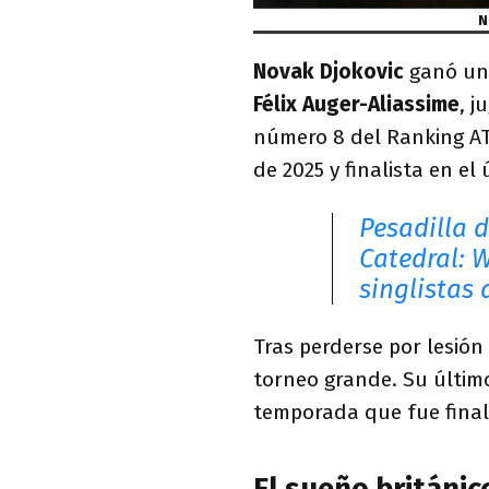
N
Novak Djokovic
ganó un 
Félix Auger-Aliassime
, j
número 8 del Ranking AT
de 2025 y finalista en el
Pesadilla d
Catedral: 
singlistas 
Tras perderse por lesión
torneo grande. Su últim
temporada que fue finali