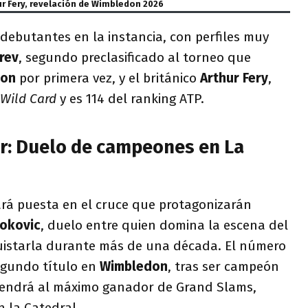
ur Fery, revelación de Wimbledon 2026
debutantes en la instancia, con perfiles muy
rev
, segundo preclasificado al torneo que
don
por primera vez, y el británico
Arthur Fery
,
Wild Card
y es 114 del ranking ATP.
er: Duelo de campeones en La
rá puesta en el cruce que protagonizarán
okovic
, duelo entre quien domina la escena del
uistarla durante más de una década. El número
egundo título en
Wimbledon
, tras ser campeón
 tendrá al máximo ganador de Grand Slams,
n la Catedral.