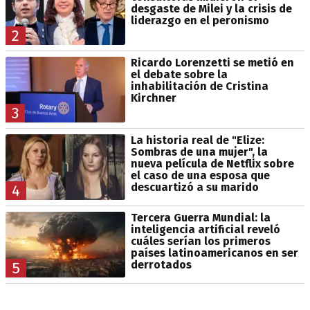
desgaste de Milei y la crisis de
liderazgo en el peronismo
2
Ricardo Lorenzetti se metió en
el debate sobre la
inhabilitación de Cristina
Kirchner
3
La historia real de "Elize:
Sombras de una mujer", la
nueva película de Netflix sobre
el caso de una esposa que
descuartizó a su marido
4
Tercera Guerra Mundial: la
inteligencia artificial reveló
cuáles serían los primeros
países latinoamericanos en ser
derrotados
5