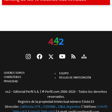
QUIENES SOMOS
EQUIPO
CONTÁCTENOS
REGLAS DE PARTICIPACIÓN
PRIVACIDAD
442 - Editorial Perfil S.A.
| © Perfil.com 2006-2026 - Todos los derechos
reservados.
Registro de la propiedad intelectual número 5346433
Dirección:
California 2715
,
C1289ABI
,
CABA, Argentina
| Teléfono:
(+5411)
7091-4921
/
(+5411) 7091-4921
| E-mail:
perfilcom@perfil.com