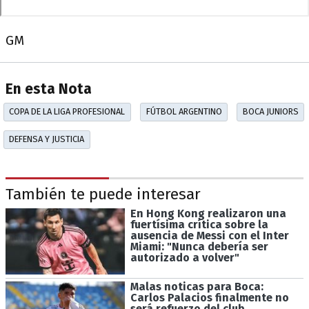
GM
En esta Nota
COPA DE LA LIGA PROFESIONAL
FÚTBOL ARGENTINO
BOCA JUNIORS
DEFENSA Y JUSTICIA
También te puede interesar
En Hong Kong realizaron una
fuertísima crítica sobre la
ausencia de Messi con el Inter
Miami: "Nunca debería ser
autorizado a volver"
Malas noticas para Boca:
Carlos Palacios finalmente no
será refuerzo del club