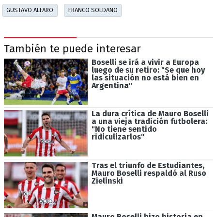
GUSTAVO ALFARO
FRANCO SOLDANO
También te puede interesar
Boselli se irá a vivir a Europa
luego de su retiro: "Se que hoy
las situación no está bien en
Argentina"
La dura crítica de Mauro Boselli
a una vieja tradición futbolera:
"No tiene sentido
ridiculizarlos"
Tras el triunfo de Estudiantes,
Mauro Boselli respaldó al Ruso
Zielinski
Mauro Boselli hizo historia en