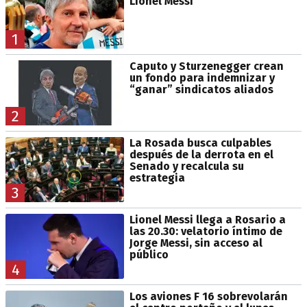
Lionel Messi
1
Caputo y Sturzenegger crean
un fondo para indemnizar y
“ganar” sindicatos aliados
2
La Rosada busca culpables
después de la derrota en el
Senado y recalcula su
estrategia
3
Lionel Messi llega a Rosario a
las 20.30: velatorio íntimo de
Jorge Messi, sin acceso al
público
4
Los aviones F 16 sobrevolarán