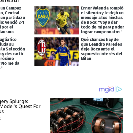
a un Campaz
Enner Valencia rompió
o, Central
el silencio y le dejó un
un partidazo
mensaje a los hinchas
o: venció 2-1
de Boca: "Voy a dar
i por el
todo de mí para poder
lausura
lograr campeonatos"
agliafico
Qué chances hay de
duda su
que Leandro Paredes
 la Selección
deje Boca ante el
a y descartó
supuesto interés del
 próximo
Milan
 "No me da
o"