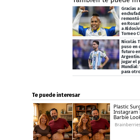
Gracias 
enchufad
remontó 
en Rosari
a Aldosiv
Torneo C
Nicolás T
puso en 
futuro en
Argentin
jugar el
Mundial:
para otr