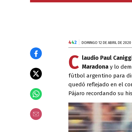
4
4
2
DOMINGO 12 DE ABRIL DE 2020
C
laudio Paul Canigg
Maradona
y lo demo
fútbol argentino para di
quedó reflejado en el co
Pájaro recordando su his