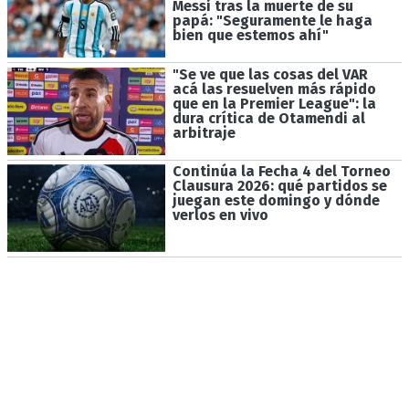
Messi tras la muerte de su
papá: "Seguramente le haga
bien que estemos ahí"
"Se ve que las cosas del VAR
acá las resuelven más rápido
que en la Premier League": la
dura crítica de Otamendi al
arbitraje
Continúa la Fecha 4 del Torneo
Clausura 2026: qué partidos se
juegan este domingo y dónde
verlos en vivo