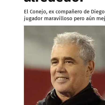
El Conejo, ex compañero de Diego 
jugador maravilloso pero aún me