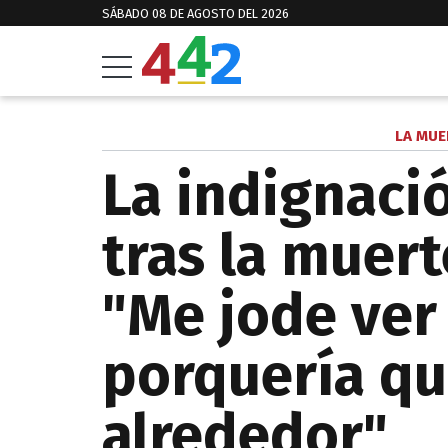
SÁBADO 08 DE AGOSTO DEL 2026
LA MUE
La indignaci
tras la muer
"Me jode ver
porquería qu
alrededor"