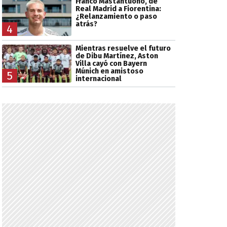
Franco Mastantuono, de
Real Madrid a Fiorentina:
¿Relanzamiento o paso
atrás?
4
Mientras resuelve el futuro
de Dibu Martínez, Aston
Villa cayó con Bayern
Múnich en amistoso
5
internacional