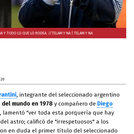
A Y TODO LO QUE LO RODEA. //TELAM Y NA
| TELAM Y NA
020
rantini
, integrante del seleccionado argentino
 del mundo en 1978
y compañero de
Diego
, lamentó "ver toda esta porquería que hay
el astro; calificó de "irrespetuosos" a los
on en duda el primer título del seleccionado