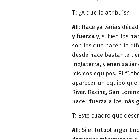
T
: ¿A que lo atribuís?
AT
: Hace ya varias déca
y fuerza
y, si bien los h
son los que hacen la dif
desde hace bastante tiem
Inglaterra, vienen sali
mismos equipos. El fútbo
aparecer un equipo que 
River. Racing, San Lore
hacer fuerza a los más 
T:
Este cuadro que descri
AT
: Si el fútbol argentin