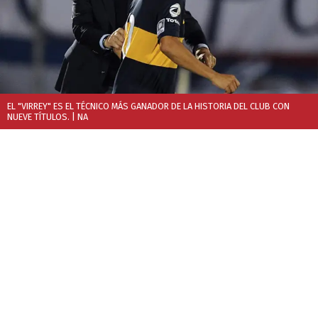
EL "VIRREY" ES EL TÉCNICO MÁS GANADOR DE LA HISTORIA DEL CLUB CON
NUEVE TÍTULOS.
| NA