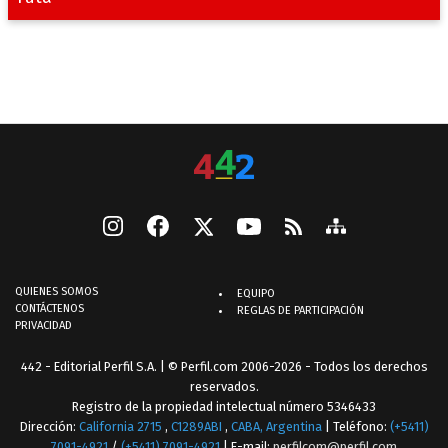
QUIENES SOMOS
EQUIPO
CONTÁCTENOS
REGLAS DE PARTICIPACIÓN
PRIVACIDAD
442 - Editorial Perfil S.A.
| © Perfil.com 2006-2026 - Todos los derechos
reservados.
Registro de la propiedad intelectual número 5346433
Dirección:
California 2715
,
C1289ABI
,
CABA, Argentina
| Teléfono:
(+5411)
7091-4921
/
(+5411) 7091-4921
| E-mail:
perfilcom@perfil.com