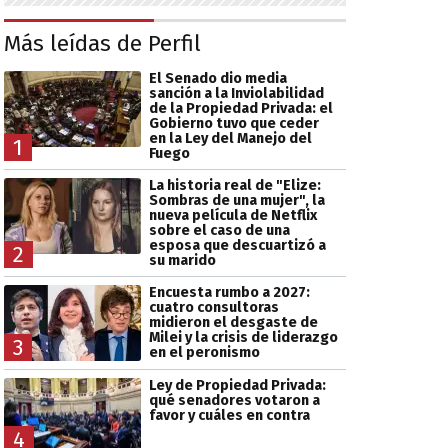
Más leídas de Perfil
El Senado dio media
sanción a la Inviolabilidad
de la Propiedad Privada: el
Gobierno tuvo que ceder
en la Ley del Manejo del
1
Fuego
La historia real de "Elize:
Sombras de una mujer", la
nueva película de Netflix
sobre el caso de una
esposa que descuartizó a
2
su marido
Encuesta rumbo a 2027:
cuatro consultoras
midieron el desgaste de
Milei y la crisis de liderazgo
3
en el peronismo
Ley de Propiedad Privada:
qué senadores votaron a
favor y cuáles en contra
4