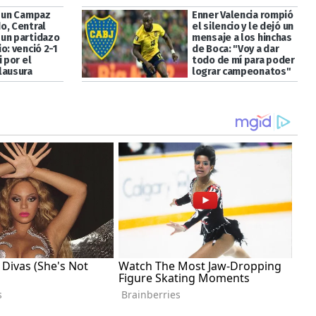
a un Campaz
Enner Valencia rompió
o, Central
el silencio y le dejó un
un partidazo
mensaje a los hinchas
o: venció 2-1
de Boca: "Voy a dar
i por el
todo de mí para poder
lausura
lograr campeonatos"