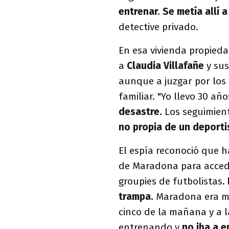
entrenar. Se metía allí 
detective privado.
En esa vivienda propieda
a
Claudia Villafañe
y sus
aunque a juzgar por los
familiar. "Yo llevo 30 añ
desastre.
Los seguimien
no propia de un deporti
El espía reconoció que h
de Maradona para accede
groupies de futbolistas.
trampa.
Maradona era mu
cinco de la mañana y a l
entrenando y
no iba a e