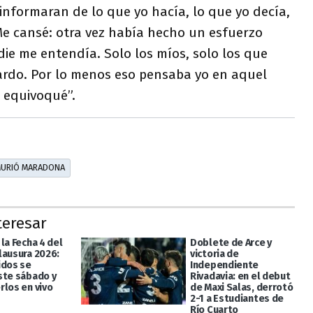
informaran de lo que yo hacía, lo que yo decía,
Me cansé: otra vez había hecho un esfuerzo
ie me entendía. Solo los míos, solo los que
ardo. Por lo menos eso pensaba yo en aquel
 equivoqué”.
URIÓ MARADONA
teresar
la Fecha 4 del
Doblete de Arce y
lausura 2026:
victoria de
idos se
Independiente
ste sábado y
Rivadavia: en el debut
rlos en vivo
de Maxi Salas, derrotó
2-1 a Estudiantes de
Río Cuarto