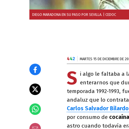
DIEGO MARADONA EN SU PASO POR SEVILLA.
| CEDOC
4
4
2
MARTES 15 DE DICIEMBRE DE 2
S
i algo le faltaba a 
enterarnos que dur
temporada 1992-1993, f
andaluz que lo contrata
Carlos Salvador Bilardo
por consumo de
cocaín
astro cuando todavía er