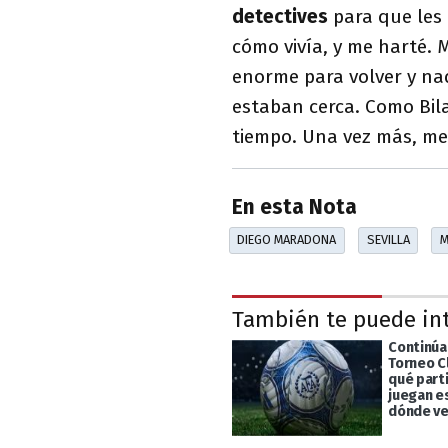
detectives
para que les 
cómo vivía, y me harté. 
enorme para volver y nad
estaban cerca. Como Bil
tiempo. Una vez más, me
En esta Nota
DIEGO MARADONA
SEVILLA
M
También te puede in
Continúa 
Torneo C
qué part
juegan e
dónde ve