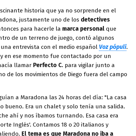
ascinante historia que ya no sorprende en el
adona, justamente uno de los
detectives
tonces para hacerle la
marca personal
que
ntro de un terreno de juego, contó algunos
n una entrevista con el medio español
Voz pópuli
.
y en ese momento fue contactado por un
hacía llamar
Perfecto C.
para vigilar junto a
uno de los movimientos de Diego fuera del campo
guían a Maradona las 24 horas del día: "La casa
lo bueno. Era un chalet y solo tenía una salida.
he ahí y nos íbamos turnando. Esa casa era
orte Inglés'. Contamos 18 o 20 italianos y
aliendo.
El tema es que Maradona no iba a