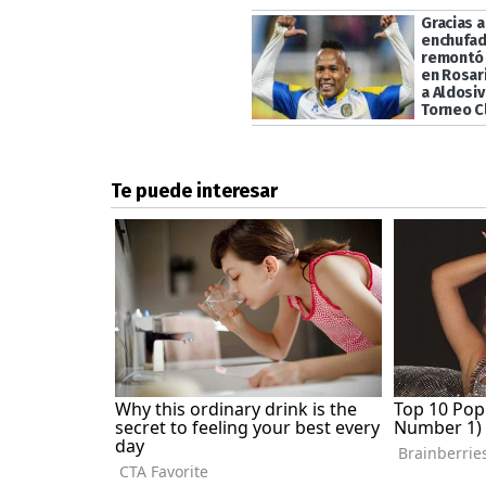
Gracias 
enchufad
remontó 
en Rosari
a Aldosiv
Torneo C