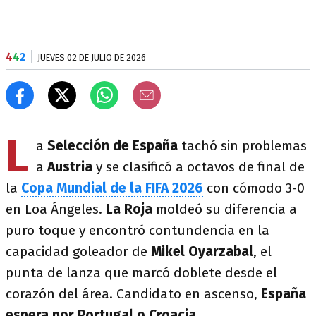
4
4
2
JUEVES 02 DE JULIO DE 2026
L
a
Selección de España
tachó sin problemas
a
Austria
y se clasificó a octavos de final de
la
Copa Mundial de la FIFA 2026
con cómodo 3-0
en Loa Ángeles.
La Roja
moldeó su diferencia a
puro toque y encontró contundencia en la
capacidad goleador de
Mikel Oyarzabal
, el
punta de lanza que marcó doblete desde el
corazón del área. Candidato en ascenso,
España
espera por Portugal o Croacia.