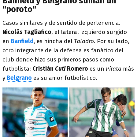
Banfield y Belgrano suman un
"poroto"
Casos similares y de sentido de pertenencia.
Nicolás Tagliafico
, el lateral izquierdo surgido
en
Banfield
, es hincha del
Taladro.
Por su lado,
otro integrante de la defensa es fanático del
club donde hizo sus primeros pasos como
futbolista:
Cristián
Cuti
Romero
es un
Pirata
más
y
Belgrano
es su amor futbolístico.