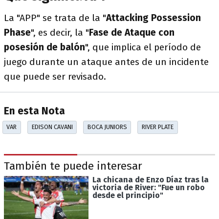
La "APP" se trata de la "
Attacking Possession
Phase
", es decir, la "
Fase de Ataque con
posesión de balón
", que implica el período de
juego durante un ataque antes de un incidente
que puede ser revisado.
En esta Nota
VAR
EDISON CAVANI
BOCA JUNIORS
RIVER PLATE
También te puede interesar
La chicana de Enzo Díaz tras la
victoria de River: "Fue un robo
desde el principio"