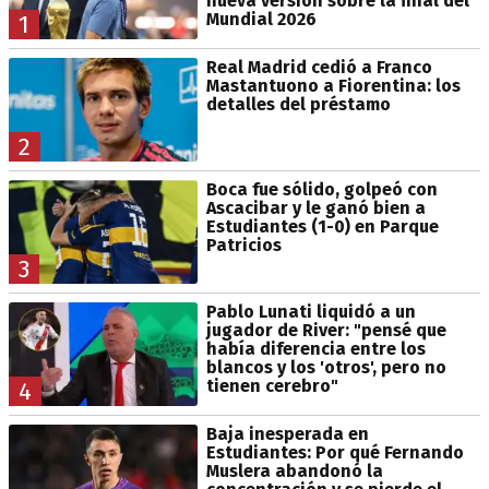
nueva versión sobre la final del
Mundial 2026
1
Real Madrid cedió a Franco
Mastantuono a Fiorentina: los
detalles del préstamo
2
Boca fue sólido, golpeó con
Ascacibar y le ganó bien a
Estudiantes (1-0) en Parque
Patricios
3
Pablo Lunati liquidó a un
jugador de River: "pensé que
había diferencia entre los
blancos y los 'otros', pero no
tienen cerebro"
4
Baja inesperada en
Estudiantes: Por qué Fernando
Muslera abandonó la