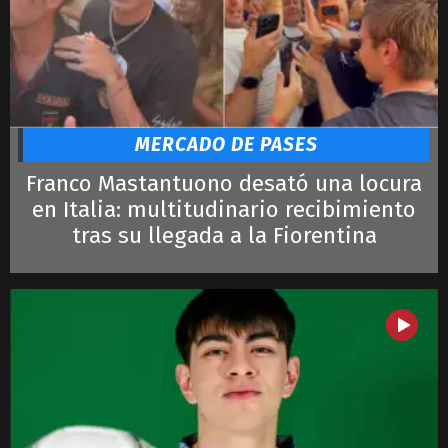
Mbappé
Alcaraz
Djokovic
Ronaldo
Lautaro
LeBron James
MERCADO DE PASES
Franco Mastantuono desató una locura
en Italia: multitudinario recibimiento
tras su llegada a la Fiorentina