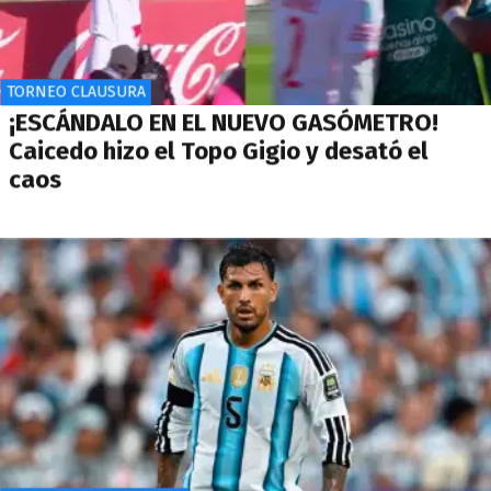
TORNEO CLAUSURA
¡ESCÁNDALO EN EL NUEVO GASÓMETRO!
Caicedo hizo el Topo Gigio y desató el
caos