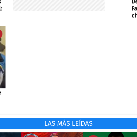
s
De
:
F
ci
e
LAS MÁS LEÍDAS