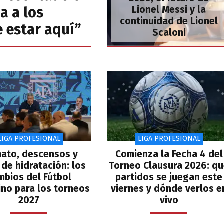
a a los
Lionel Messi y la
continuidad de Lionel
e estar aquí”
Scaloni
LIGA PROFESIONAL
LIGA PROFESIONAL
ato, descensos y
Comienza la Fecha 4 del
de hidratación: los
Torneo Clausura 2026: q
mbios del Fútbol
partidos se juegan este
ino para los torneos
viernes y dónde verlos e
2027
vivo