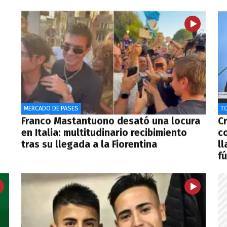
MERCADO DE PASES
T
Franco Mastantuono desató una locura
C
en Italia: multitudinario recibimiento
c
tras su llegada a la Fiorentina
ll
f