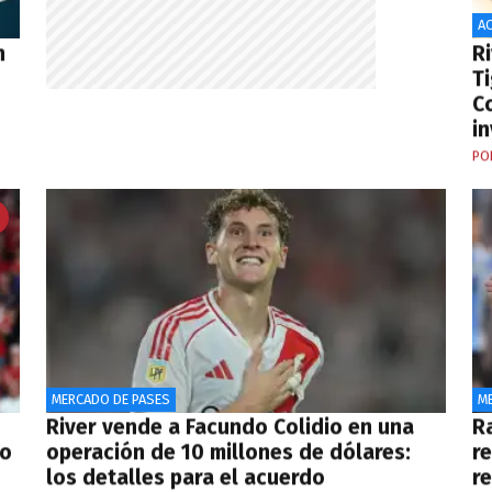
AC
n
Ri
T
C
in
PO
MERCADO DE PASES
M
River vende a Facundo Colidio en una
R
eo
operación de 10 millones de dólares:
r
los detalles para el acuerdo
r