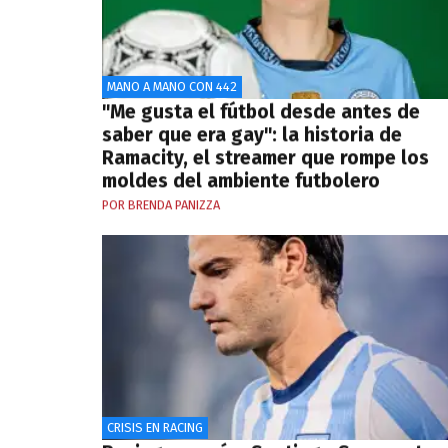
MANO A MANO CON 442
"Me gusta el fútbol desde antes de
saber que era gay": la historia de
Ramacity, el streamer que rompe los
moldes del ambiente futbolero
POR BRENDA PANIZZA
CRISIS EN RACING