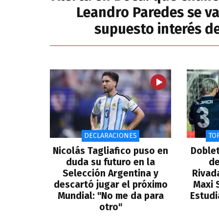
Leandro Paredes se va
supuesto interés de
DECLARACIONES
TO
Nicolás Tagliafico puso en
Doblet
duda su futuro en la
de
Selección Argentina y
Rivada
descartó jugar el próximo
Maxi 
Mundial: "No me da para
Estudi
otro"