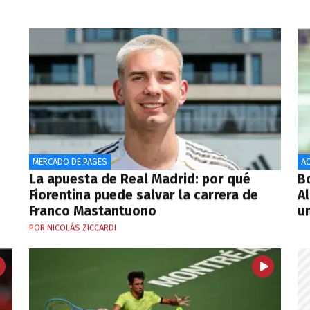
MERCADO DE PASES
AC
La apuesta de Real Madrid: por qué
B
Fiorentina puede salvar la carrera de
A
Franco Mastantuono
un
POR NICOLÁS ZICCARDI