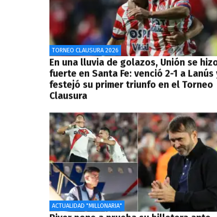
TORNEO CLAUSURA 2026
En una lluvia de golazos, Unión se hiz
fuerte en Santa Fe: venció 2-1 a Lanús 
festejó su primer triunfo en el Torneo
Clausura
ACTUALIDAD "MILLONARIA"