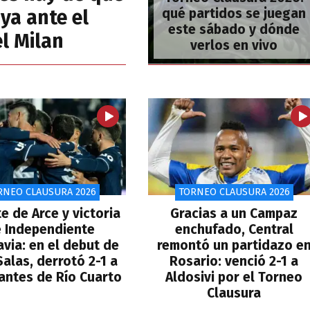
ya ante el
qué partidos se juegan
este sábado y dónde
l Milan
verlos en vivo
RNEO CLAUSURA 2026
TORNEO CLAUSURA 2026
e de Arce y victoria
Gracias a un Campaz
 Independiente
enchufado, Central
via: en el debut de
remontó un partidazo e
Salas, derrotó 2-1 a
Rosario: venció 2-1 a
antes de Río Cuarto
Aldosivi por el Torneo
Clausura