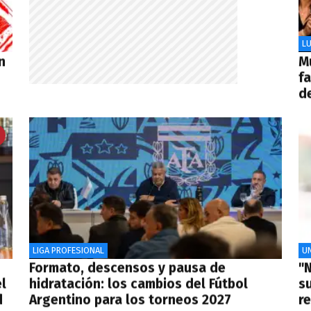
LU
n
Mu
f
de
LIGA PROFESIONAL
UN
Formato, descensos y pausa de
"N
l
hidratación: los cambios del Fútbol
su
d
Argentino para los torneos 2027
re