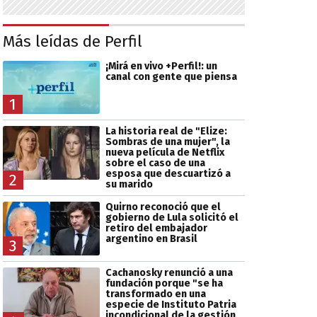
Más leídas de Perfil
¡Mirá en vivo +Perfil!: un
canal con gente que piensa
1
La historia real de "Elize:
Sombras de una mujer", la
nueva película de Netflix
sobre el caso de una
esposa que descuartizó a
2
su marido
Quirno reconoció que el
gobierno de Lula solicitó el
retiro del embajador
argentino en Brasil
3
Cachanosky renunció a una
fundación porque "se ha
transformado en una
especie de Instituto Patria
incondicional de la gestión