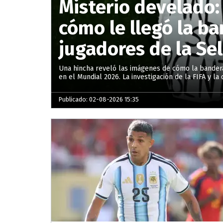
Misterio develado:
cómo le llegó la ba
jugadores de la Se
Una hincha reveló las imágenes de cómo la bandera 
en el Mundial 2026. La investigación de la FIFA y la c
Publicado: 02-08-2026 15:35